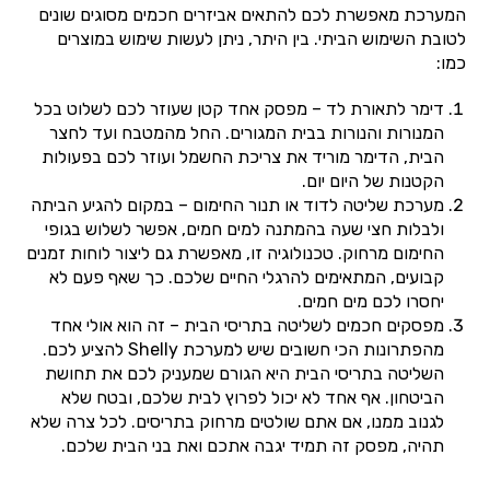
המערכת מאפשרת לכם להתאים אביזרים חכמים מסוגים שונים
לטובת השימוש הביתי. בין היתר, ניתן לעשות שימוש במוצרים
כמו:
דימר לתאורת לד – מפסק אחד קטן שעוזר לכם לשלוט בכל
המנורות והנורות בבית המגורים. החל מהמטבח ועד לחצר
הבית, הדימר מוריד את צריכת החשמל ועוזר לכם בפעולות
הקטנות של היום יום.
מערכת שליטה לדוד או תנור החימום – במקום להגיע הביתה
ולבלות חצי שעה בהמתנה למים חמים, אפשר לשלוש בגופי
החימום מרחוק. טכנולוגיה זו, מאפשרת גם ליצור לוחות זמנים
קבועים, המתאימים להרגלי החיים שלכם. כך שאף פעם לא
יחסרו לכם מים חמים.
מפסקים חכמים לשליטה בתריסי הבית – זה הוא אולי אחד
מהפתרונות הכי חשובים שיש למערכת Shelly להציע לכם.
השליטה בתריסי הבית היא הגורם שמעניק לכם את תחושת
הביטחון. אף אחד לא יכול לפרוץ לבית שלכם, ובטח שלא
לגנוב ממנו, אם אתם שולטים מרחוק בתריסים. לכל צרה שלא
תהיה, מפסק זה תמיד יגבה אתכם ואת בני הבית שלכם.