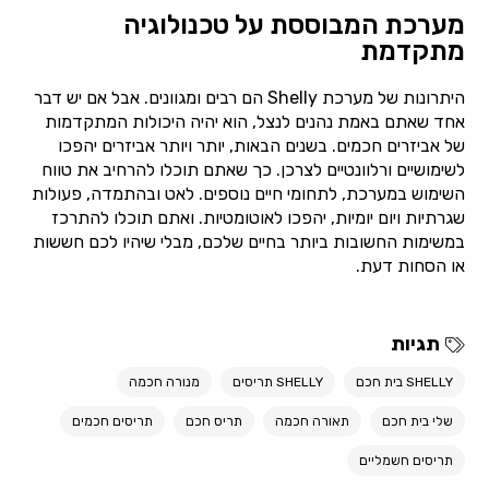
מערכת המבוססת על טכנולוגיה
מתקדמת
היתרונות של מערכת Shelly הם רבים ומגוונים. אבל אם יש דבר
אחד שאתם באמת נהנים לנצל, הוא יהיה היכולות המתקדמות
של אביזרים חכמים. בשנים הבאות, יותר ויותר אביזרים יהפכו
לשימושיים ורלוונטיים לצרכן. כך שאתם תוכלו להרחיב את טווח
השימוש במערכת, לתחומי חיים נוספים. לאט ובהתמדה, פעולות
שגרתיות ויום יומיות, יהפכו לאוטומטיות. ואתם תוכלו להתרכז
במשימות החשובות ביותר בחיים שלכם, מבלי שיהיו לכם חששות
או הסחות דעת.
תגיות
SHELLY בית חכם
SHELLY תריסים
מנורה חכמה
שלי בית חכם
תאורה חכמה
תריס חכם
תריסים חכמים
תריסים חשמליים